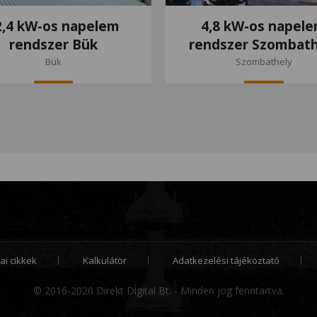
2,4 kW-os napelem
4,8 kW-os napel
rendszer Bük
rendszer Szombath
Bük
Szombathely
ai cikkek
Kalkulátor
Adatkezelési tájékoztató
© 2016-2020 Direkt Digital Bt. - Minden jog fenntartva.