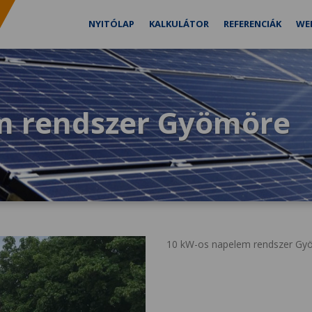
NYITÓLAP
KALKULÁTOR
REFERENCIÁK
WE
m rendszer Gyömöre
10 kW-os napelem rendszer Gyöm