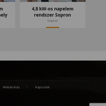
em
4,8 kW-os napelem
ely
rendszer Sopron
Sopron
Webáruház
Kapcsolat