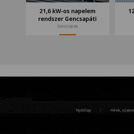
21,6 kW-os napelem
1
rendszer Gencsapáti
Gencsapáti
Nyitólap
Hírek, szakm