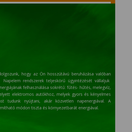
 dolgozunk, hogy az Ön hosszútávú beruházása valóban
Napelem rendszerek teljeskörű ügyintézését vállaljuk
 energiájának felhasználása sokrétű: fűtés- hűtés, melegvíz,
helyett elektromos autókhoz, melyek gyors és kényelmes
st tudunk nyújtani, akár közvetlen napenergiával. A
mítható módon tiszta és környezetbarát energiával.