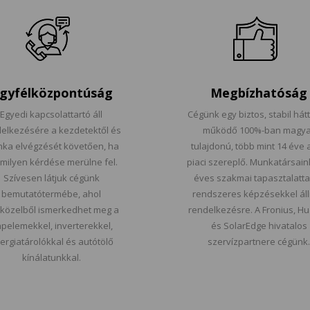
gyfélközpontúság
Megbízhatóság
Egyedi kapcsolattartó áll
Cégünk egy biztos, stabil hátt
elkezésére a kezdetektől és
működő 100%-ban magya
ka elvégzését követően, ha
tulajdonú, több mint 14 éve 
milyen kérdése merülne fel.
piaci szereplő. Munkatársain
Szívesen látjuk cégünk
éves szakmai tapasztalatta
bemutatótermébe, ahol
rendszeres képzésekkel ál
tközelből ismerkedhet meg a
rendelkezésre. A Fronius, H
pelemekkel, inverterekkel,
és SolarEdge hivatalos
ergiatárolókkal és autótölő
szervízpartnere cégünk.
kínálatunkkal.