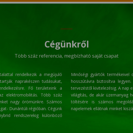
Cégünkről
Több száz referencia, megbízható saját csapat
alattal rendelkezik a megújuló
Minőségi gyártók termékeivel
 tartják naprakészen tudásukat,
hosszútávra biztosítva legyen.
ndelkezésre. Fő területeink a
tervezéstől kivitelezésig. A nap
az elektromobilitás. Több száz
világítás, de akár üzemanyag 
minket nagy örömünkre. Számos
töltésére is számos megoldá
yugat- Dunántúli régióban. Cégünk
napelemek ellátnak minket kiszá
ybrid rendszerekig különböző