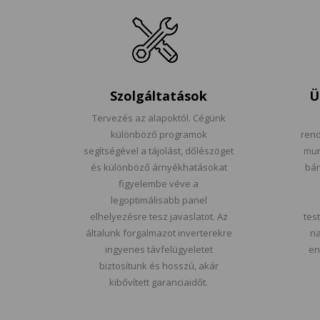
Szolgáltatások
Ü
Tervezés az alapoktól. Cégünk
különböző programok
rend
segítségével a tájolást, dőlészöget
mun
és különböző árnyékhatásokat
bár
figyelembe véve a
legoptimálisabb panel
elhelyezésre tesz javaslatot. Az
tes
általunk forgalmazot inverterekre
na
ingyenes távfelügyeletet
en
biztosítunk és hosszú, akár
kibővített garanciaidőt.