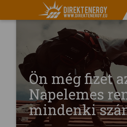
Ön még fizet a
Napelemes re
mindenki szám