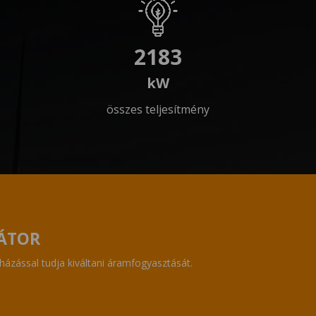
2183
összes teljesítmény
ÁTOR
ázással tudja kiváltani áramfogyasztását.