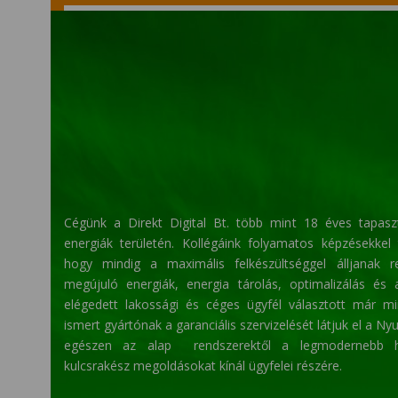
Cégünk a Direkt Digital Bt. több mint 18 éves tapaszt
energiák területén. Kollégáink folyamatos képzésekkel
hogy mindig a maximális felkészültséggel álljanak re
megújuló energiák, energia tárolás, optimalizálás és 
elégedett lakossági és céges ügyfél választott már 
ismert gyártónak a garanciális szervizelését látjuk el a N
egészen az alap
rendszerektől a legmodernebb h
kulcsrakész megoldásokat kínál ügyfelei részére.