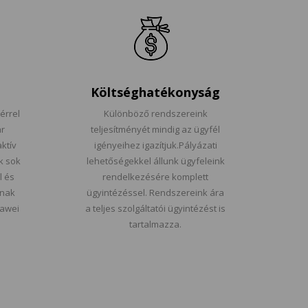
Költséghatékonyság
érrel
Különböző rendszereink
r
teljesítményét mindig az ügyfél
aktív
igényeihez igazítjuk.Pályázati
k sok
lehetőségekkel állunk ügyfeleink
l és
rendelkezésére komplett
lnak
ügyintézéssel.
Rendszereink ára
uawei
a teljes szolgáltatói ügyintézést is
tartalmazza.