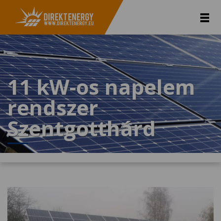
11 kW-os napelem
rendszer
Szentgotthárd