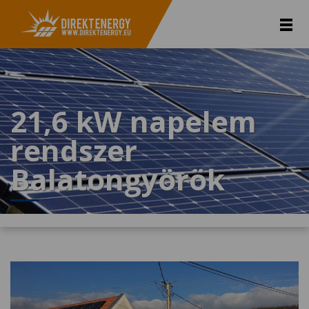
21,6 kW napelem
rendszer
Balatongyörök