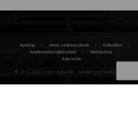
Nyitólap
Hírek, szakmai cikkek
Kalkulátor
Adatkezelési tájékoztató
Webáruház
Kapcsolat
© 2016-2020 Direkt Digital Bt. - Minden jog fenntartva.
Cookie hozzájárulás
Weboldalunk sütiket (cookie) használ működése
folyamán, hogy a legjobb felhasználói élményt
nyújthassa Önnek, továbbá látogatottsága mérése
céljából. A sütik használatát bármikor letilthatja!
Bővebb információkat erről
Adatkezelési