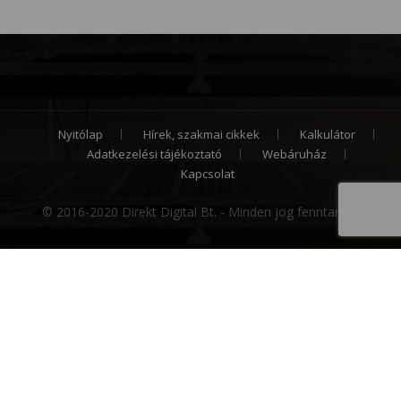
Nyitólap
Hírek, szakmai cikkek
Kalkulátor
Adatkezelési tájékoztató
Webáruház
Kapcsolat
© 2016-2020 Direkt Digital Bt. - Minden jog fenntartva.
Cookie hozzájárulás
Weboldalunk sütiket (cookie) használ működése
folyamán, hogy a legjobb felhasználói élményt
nyújthassa Önnek, továbbá látogatottsága mérése
céljából. A sütik használatát bármikor letilthatja!