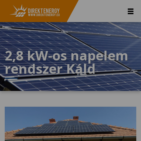
2,8 kW-os napelem
rendszer Káld