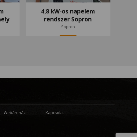
em
4,8 kW-os napelem
ely
rendszer Sopron
Sopron
Webáruház
Kapcsolat