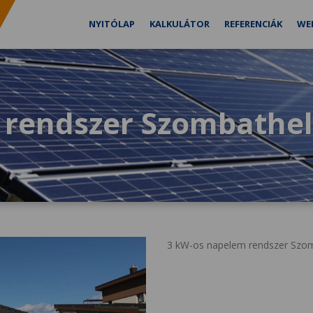
NYITÓLAP
KALKULÁTOR
REFERENCIÁK
WE
 rendszer Szombathe
3 kW-os napelem rendszer Szomb