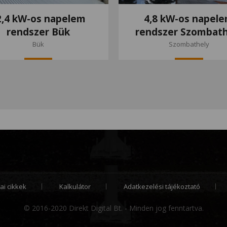
2,4 kW-os napelem
4,8 kW-os napel
rendszer Bük
rendszer Szombath
Bük
Szombathely
ai cikkek
Kalkulátor
Adatkezelési tájékoztató
© 2016-2020 Direkt Digital Bt. - Minden jog fenntartva.