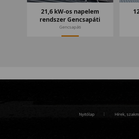
21,6 kW-os napelem
1
rendszer Gencsapáti
Gencsapáti
Nyitólap
Hírek, szakm