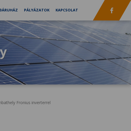
BÁRUHÁZ
PÁLYÁZATOK
KAPCSOLAT
ly
athely Fronius inverterrel