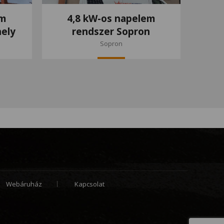
em
4,8 kW-os napelem
ely
rendszer Sopron
Sopron
Webáruház
Kapcsolat