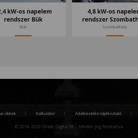
2,4 kW-os napelem
4,8 kW-os napel
rendszer Bük
rendszer Szombath
Bük
Szombathely
ai cikkek
Kalkulátor
Adatkezelési tájékoztató
© 2016-2020 Direkt Digital Bt. - Minden jog fenntartva.