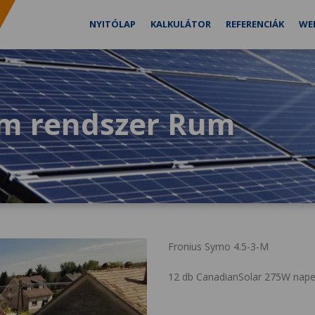
NYITÓLAP
KALKULÁTOR
REFERENCIÁK
WE
em rendszer Rum
Fronius Symo 4.5-3-M
12 db CanadianSolar 275W nape