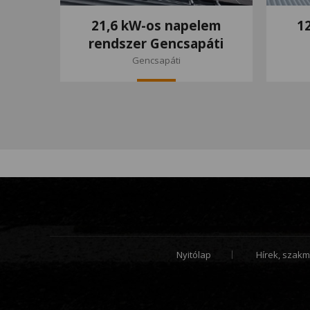
21,6 kW-os napelem
1
rendszer Gencsapáti
Gencsapáti
Nyitólap
Hírek, szakm