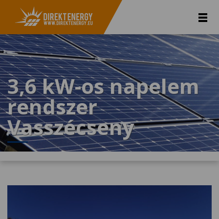
3,6 kW-os napelem
rendszer
Vasszécseny