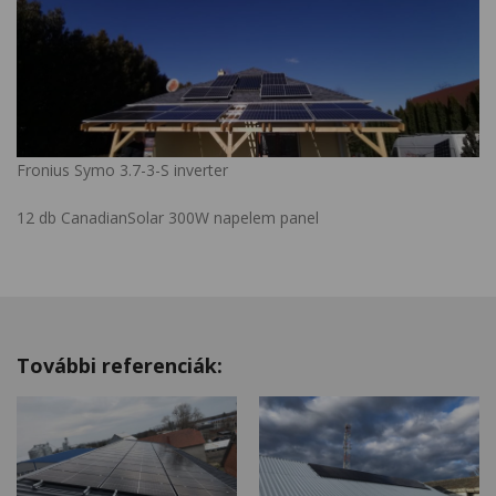
Fronius Symo 3.7-3-S inverter
12 db CanadianSolar 300W napelem panel
További referenciák: