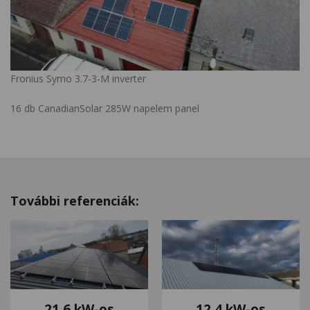
Fronius Symo 3.7-3-M inverter
16 db CanadianSolar 285W napelem panel
További referenciák:
21,6 kW-os
12,4 kW-os