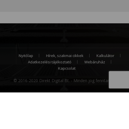
Nyitólap
Hírek, szakmai cikkek
Kalkulátor
Adatkezelési tájékoztató
Webáruház
Kapcsolat
© 2016-2020 Direkt Digital Bt. - Minden jog fenntartva.
Cookie hozzájárulás
Weboldalunk sütiket (cookie) használ működése
folyamán, hogy a legjobb felhasználói élményt