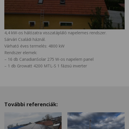
4,4 kW-os hálózatra visszatápláló napelemes rendszer.
Sárvári Családi háznál.
Várható éves termelés: 4800 kW
Rendszer elemek:
– 16 db CanadianSolar 275 W-os napelem panel
– 1 db Growatt 4200 MTL-S 1 fázisú inverter
További referenciák: