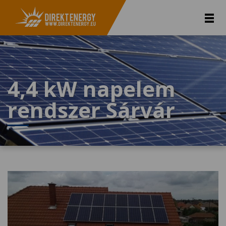
4,4 kW napelem
rendszer Sárvár