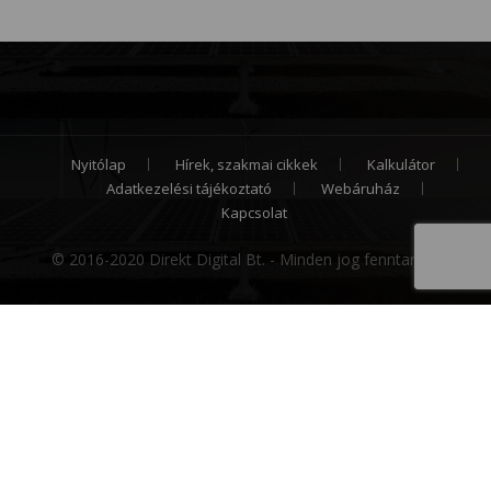
Nyitólap
Hírek, szakmai cikkek
Kalkulátor
Adatkezelési tájékoztató
Webáruház
Kapcsolat
© 2016-2020 Direkt Digital Bt. - Minden jog fenntartva.
Cookie hozzájárulás
Weboldalunk sütiket (cookie) használ működése
folyamán, hogy a legjobb felhasználói élményt
nyújthassa Önnek, továbbá látogatottsága mérése
céljából. A sütik használatát bármikor letilthatja!