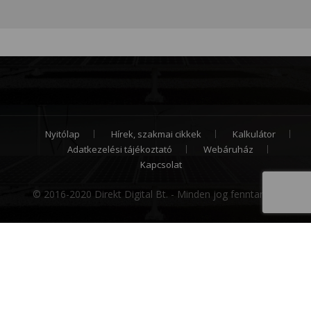
Nyitólap
Hírek, szakmai cikkek
Kalkulátor
Adatkezelési tájékoztató
Webáruház
Kapcsolat
© 2016-2020 Direkt Digital Bt. - Minden jog fenntartva.
Cookie hozzájárulás
Weboldalunk sütiket (cookie) használ működése
folyamán, hogy a legjobb felhasználói élményt