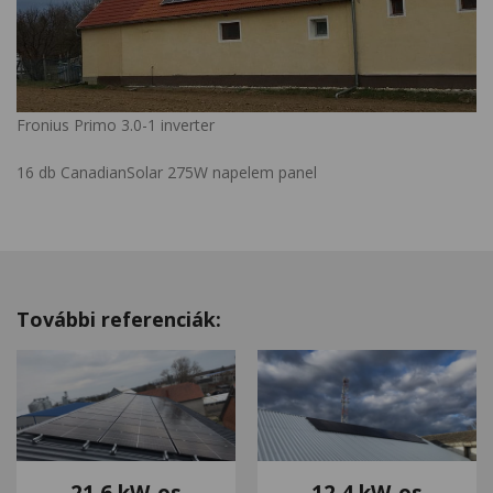
Fronius Primo 3.0-1 inverter
16 db CanadianSolar 275W napelem panel
További referenciák:
21,6 kW-os
12,4 kW-os