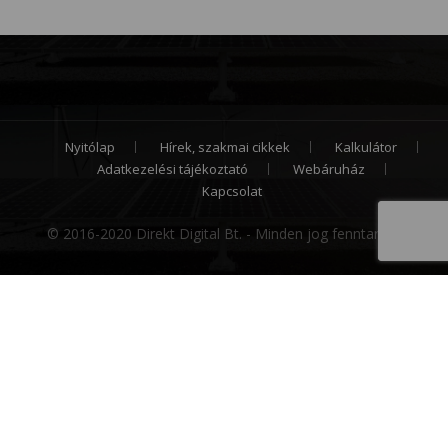
Nyitólap
Hírek, szakmai cikkek
Kalkulátor
Adatkezelési tájékoztató
Webáruház
Kapcsolat
© 2016-2020 Direkt Digital Bt. - Minden jog fenntartva.
Cookie hozzájárulás
Weboldalunk sütiket (cookie) használ működése
folyamán, hogy a legjobb felhasználói élményt
nyújthassa Önnek, továbbá látogatottsága mérése
céljából. A sütik használatát bármikor letilthatja!
Bővebb információkat erről
Adatkezelési