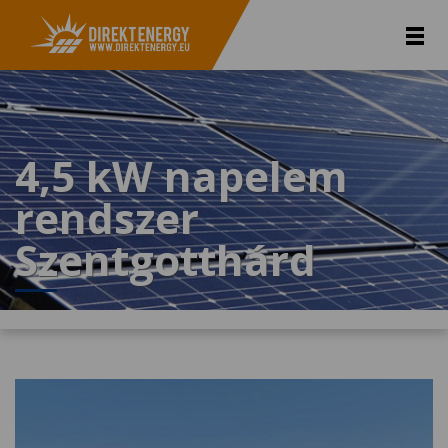
4,5 kW napelem
rendszer
Szentgotthárd