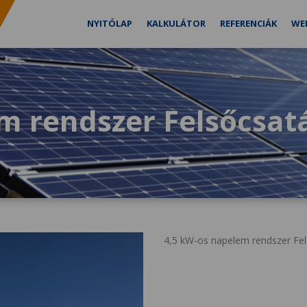
NYITÓLAP
KALKULÁTOR
REFERENCIÁK
WE
m rendszer Felsőcsat
4,5 kW-os napelem rendszer Fels