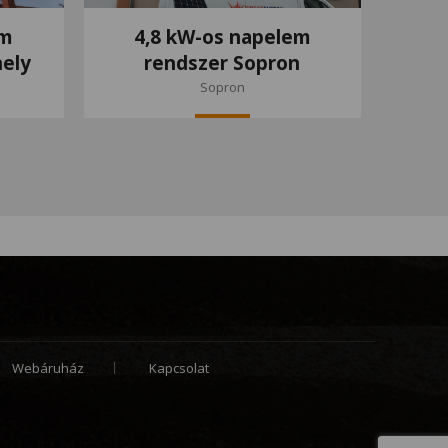
em
4,8 kW-os napelem
ely
rendszer Sopron
Sopron
Webáruház
Kapcsolat