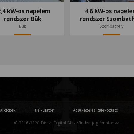
2,4 kW-os napelem
4,8 kW-os napel
rendszer Bük
rendszer Szombath
Bük
Szombathely
ai cikkek
Kalkulátor
Adatkezelési tájékoztató
© 2016-2020 Direkt Digital Bt. - Minden jog fenntartva.