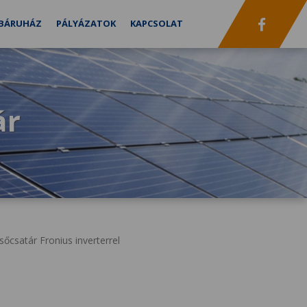
BÁRUHÁZ
PÁLYÁZATOK
KAPCSOLAT
ár
őcsatár Fronius inverterrel