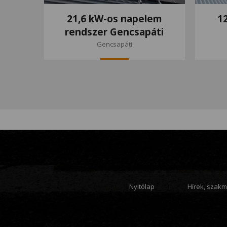
21,6 kW-os napelem
1
rendszer Gencsapáti
Gencsapáti
Nyitólap
Hírek, szakm