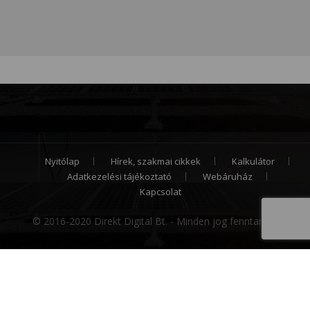
Nyitólap
Hírek, szakmai cikkek
Kalkulátor
Adatkezelési tájékoztató
Webáruház
Kapcsolat
© 2016-2020 Direkt Digital Bt. - Minden jog fenntartva.
Cookie hozzájárulás
Weboldalunk sütiket (cookie) használ működése