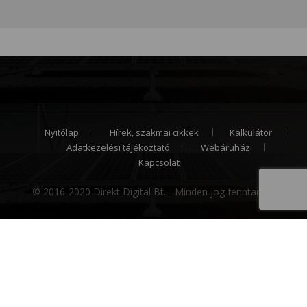
Nyitólap
Hírek, szakmai cikkek
Kalkulátor
Adatkezelési tájékoztató
Webáruház
Kapcsolat
© 2016-2020 Direkt Digital Bt. - Minden jog fenntartva.
Cookie hozzájárulás
Weboldalunk sütiket (cookie) használ működése
folyamán, hogy a legjobb felhasználói élményt