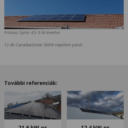
Fronius Symo 4.5-3-M inverter
12 db CanadianSolar 300W napelem panel
További referenciák:
21,6 kW-os
12,4 kW-os