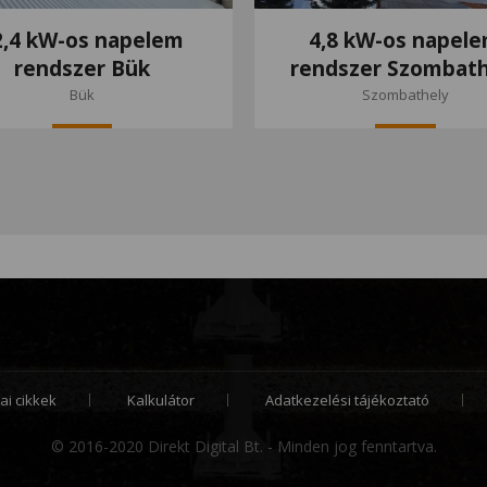
2,4 kW-os napelem
4,8 kW-os napel
rendszer Bük
rendszer Szombath
Bük
Szombathely
ai cikkek
Kalkulátor
Adatkezelési tájékoztató
© 2016-2020 Direkt Digital Bt. - Minden jog fenntartva.