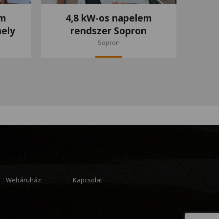
em
4,8 kW-os napelem
ely
rendszer Sopron
Sopron
Webáruház
Kapcsolat