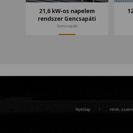
21,6 kW-os napelem
1
rendszer Gencsapáti
Gencsapáti
Nyitólap
Hírek, szakm