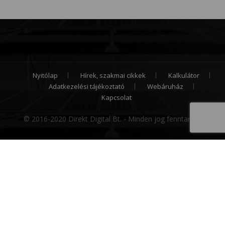
Nyitólap
Hírek, szakmai cikkek
Kalkulátor
Adatkezelési tájékoztató
Webáruház
Kapcsolat
© 2016-2020 Direkt Digital Bt. - Minden jog fenntartva.
Cookie hozzájárulás
Weboldalunk sütiket (cookie) használ működése
folyamán, hogy a legjobb felhasználói élményt
nyújthassa Önnek, továbbá látogatottsága mérése
céljából. A sütik használatát bármikor letilthatja!