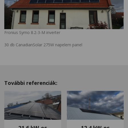
Fronius Symo 8.2-3-M inverter
30 db CanadianSolar 275W napelem panel
További referenciák:
21,6 kW-os
12,4 kW-os