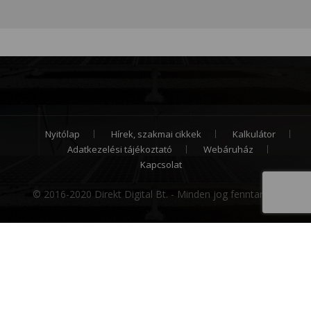
Nyitólap
Hírek, szakmai cikkek
Kalkulátor
Adatkezelési tájékoztató
Webáruház
Kapcsolat
© 2016-2020 Direkt Digital Bt. - Minden jog fenntartva.
Cookie hozzájárulás
Weboldalunk sütiket (cookie) használ működése
folyamán, hogy a legjobb felhasználói élményt