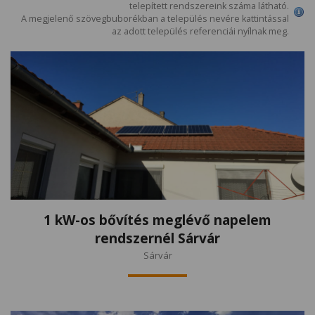
telepített rendszereink száma látható.
A megjelenő szövegbuborékban a település nevére kattintással
az adott település referenciái nyílnak meg.
1 kW-os bővítés meglévő napelem
rendszernél Sárvár
Sárvár